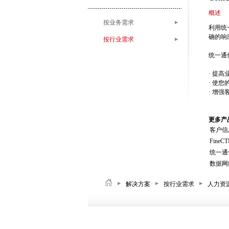
概述
按业务需求
利用统
确的响
按行业需求
统一通
· 提
· 使
· 增
更多产
客户信
FineC
统一通
数据网
解决方案
按行业需求
人力资